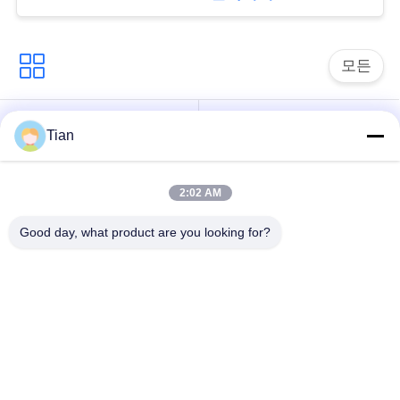
을
요
모든
청
하
기계를 만드는 엄밀
기계를 만드는 판지
Tian
한 상자
상자
십
시
2:02 AM
기계를 만드는 자동
기계를 만드는 자동적
적인 종이상자
인 케이스
오
Good day, what product are you looking for?
자동적인 포지셔닝
사
종이 급송기
기계
이
세미 오토매틱 강체
기계를 흠을 파는 마
트
박스 성형기
분지
맵