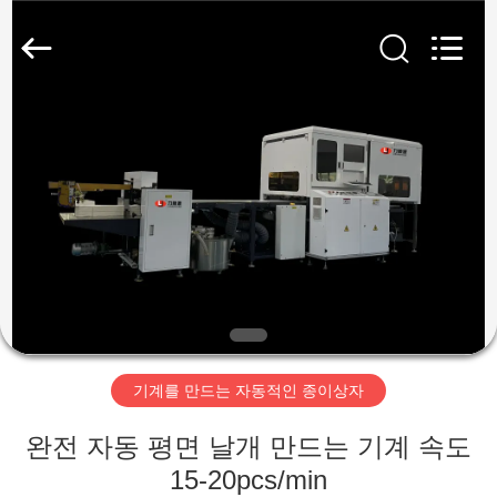
Copyright
©
2020
-
2026
Guangdong
Lishunyuan
Intelligent
집
Automation
Co.,
Ltd..
All
Rights
Reserved.
제
품
우
리
기계를 만드는 자동적인 종이상자
에
완전 자동 평면 날개 만드는 기계 속도
관
15-20pcs/min