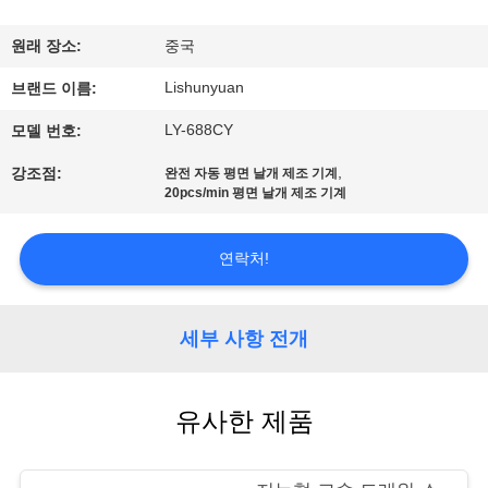
한
것
원래 장소:
중국
Lishunyuan
브랜드 이름:
공
LY-688CY
모델 번호:
장
,
강조점:
완전 자동 평면 날개 제조 기계
20pcs/min 평면 날개 제조 기계
투
어
연락처!
품
세부 사항 전개
질
관
유사한 제품
리