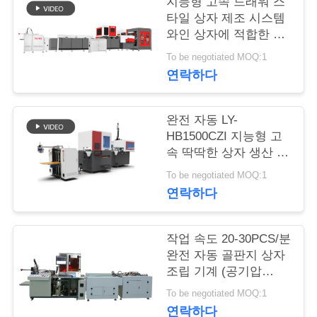
지능형 고속 드래워 스
타일 상자 제조 시스템
저
와인 상자에 적합한 20-
30pcs/min 튜브 상자
희
To be negotiated MOQ:1
연락하다
와
연
완전 자동 LY-
HB1500CZI 지능형 고
락
속 딱딱한 상자 생산 라
인 25-32pcs/min
To be negotiated MOQ:1
뉴
연락하다
스
작업 속도 20-30PCS/분
완전 자동 골판지 상자
인
조립 기계 (공기압
0.7MPa 포함) 포장용
용
To be negotiated MOQ:1
설계
연락하다