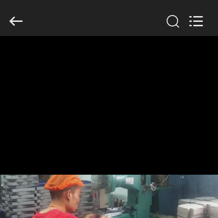
Copyright
©
2020
-
2026
Guangdong
Lishunyuan
Intelligent
집
Automation
Co.,
Ltd..
All
Rights
Reserved.
제
품
우
리
에
관