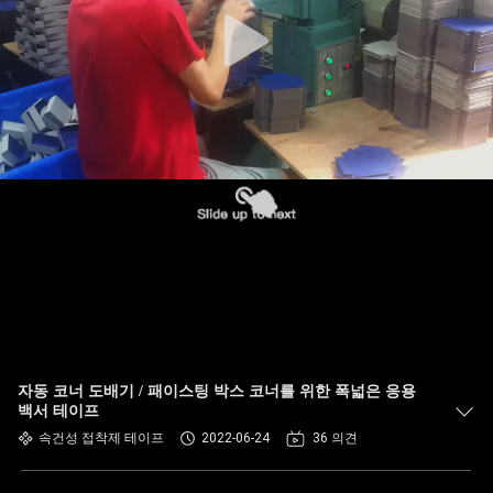
한
것
공
장
투
어
품
질
자동 코너 도배기 / 패이스팅 박스 코너를 위한 폭넓은 응용
관
백서 테이프
속건성 접착제 테이프
2022-06-24
36 의견
리